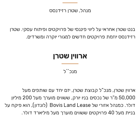
מנהל, שטרן רזידנסס
בנט שטרן אחראי על ליווי פיננסי של פרויקטים ופיתוח עסקי. שטרן
רזידנסס יוזמת פרויקטים חדשים למגורי יוקרה ומשרדים.
ארווין שטרן
מנכ``ל
ארווין שטרן, מנכ”ל קבוצת שטרן, יזם יחד עם שותפים מעל
50,000 מ”ר של נכסים בניו יורק, ששווים מוערך מעל 200 מיליון
דולר. כמנהל אזורי של Bovis Land Lease (לונדון), הוא פיקח על
בניית מעל 40 פרויקטים ששווים מוערך מעל מיליארד דולר.